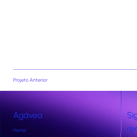
Projeto Anterior
Agávea
Si
re
Home