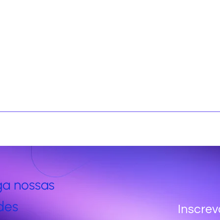
ga nossas
des
Inscrev