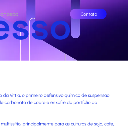
esso
Conosco
Contato
 da Vittia, o primeiro defensivo químico de suspensão
e carbonato de cobre e enxofre do portfólio da
ultissítio, principalmente para as culturas de soja, café,