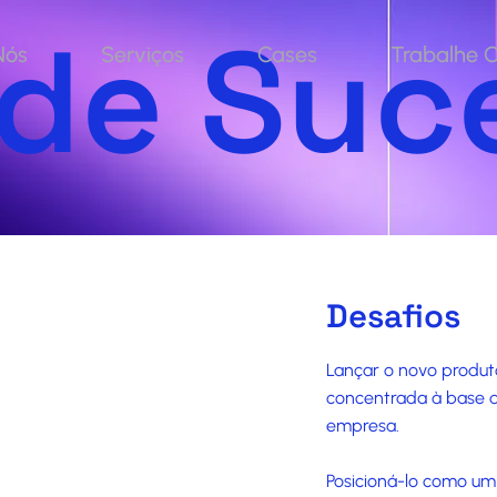
 de Suc
Nós
Serviços
Cases
Trabalhe 
Desafios
Lançar o novo produto
concentrada à base d
empresa.
Posicioná-lo como um m