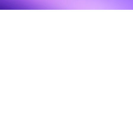
Siga nossas redes
LinkedIn
Instagram
Facebook
YouTube
Inscreva-se para conteúdos exclusivos
Email
*
Sim, inscreva-me na sua newsletter.
*
Enviar