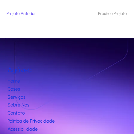
Projeto Anterior
Próximo Projeto
Agávea
Home
Cases
Serviços
Sobre Nós
Contato
Política de Privacidade
Acessibilidade