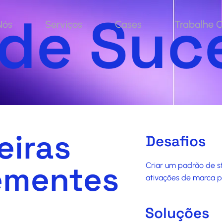
 de Suc
Nós
Serviços
Cases
Trabalhe 
eiras
Desafios
ementes
Criar um padrão de st
ativações de marca p
Soluções