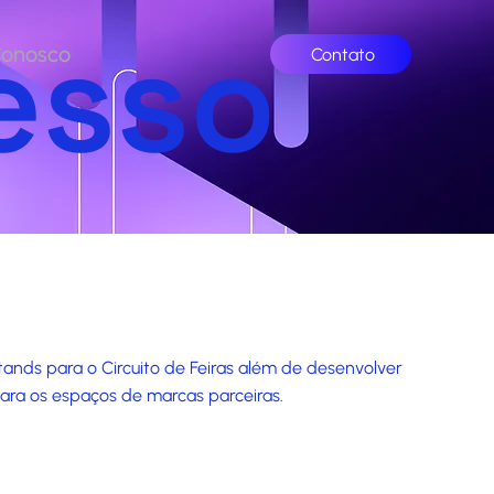
esso
Conosco
Contato
ands para o Circuito de Feiras além de desenvolver
ara os espaços de marcas parceiras.