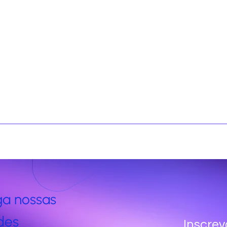
ga nossas
des
Inscrev