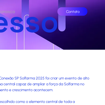
esso
Conosco
Contato
Conexão SP Solfarma 2025 foi criar um evento de alto
 central capaz de ampliar a força da Solfarma no
ento e crescimento acontecem.
oi escolhido como o elemento central de toda a