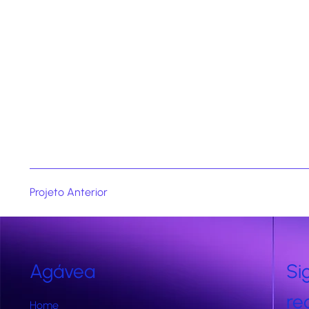
Projeto Anterior
Agávea
Si
re
Home