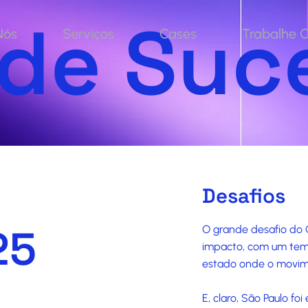
 de Suc
Nós
Serviços
Cases
Trabalhe 
Desafios
25
O grande desafio do 
impacto, com um tema
estado onde o movim
E, claro, São Paulo f